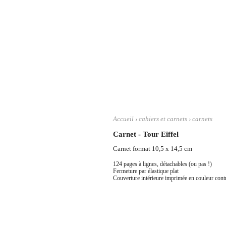
Accueil
›
cahiers et carnets
›
carnets
Carnet - Tour Eiffel
Carnet format 10,5 x 14,5 cm
124 pages à lignes, détachables (ou pas !)
Fermeture par élastique plat
Couverture intérieure imprimée en couleur contr